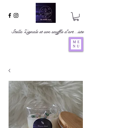
Stella Zignale et son souffle d'art...iste
ME
NU