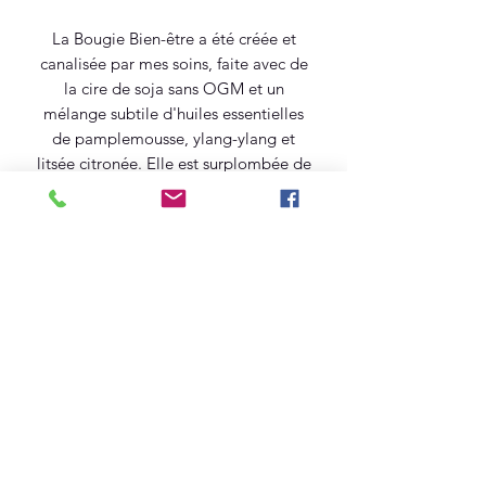
La Bougie Bien-être a été créée et
canalisée par mes soins, faite avec de
la cire de soja sans OGM et un
mélange subtile d'huiles essentielles
de pamplemousse, ylang-ylang et
litsée citronée. Elle est surplombée de
pierres semi-précieuses qui, avec la
chaleur, permettront de remplir ton
intérieur d'une énergie bienveillante
afin de t'aider à trouver un bien-être.
Contenant en verre de 300 ml.
Informations complémentaires
La cire de soja a un point de fusion qui
ne dépasse pas les 60° Celsius, de ce
fait, il n'y a pas de danger de toxicité
aux huiles essentielles. Les pierres