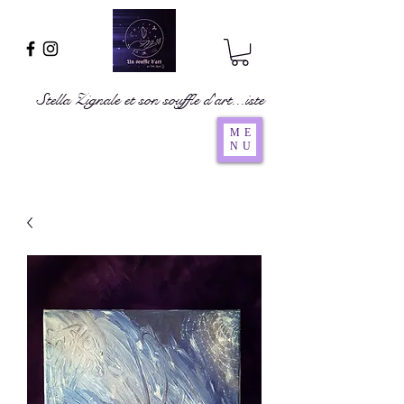
Stella Zignale et son souffle d'art...iste
ME
NU