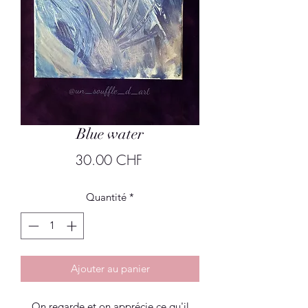
Blue water
Prix
30.00 CHF
Quantité
*
Ajouter au panier
On regarde et on apprécie ce qu'il