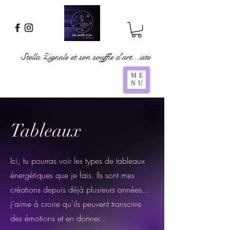
Stella Zignale et son souffle d'art...iste
ME
NU
Tableaux
Ici, tu pourras voir les types de tableaux
énergétiques que je fais. Ils sont mes
créations depuis déjà plusieurs années...
j'aime à croire qu'ils peuvent transcrire
des émotions et en donner...